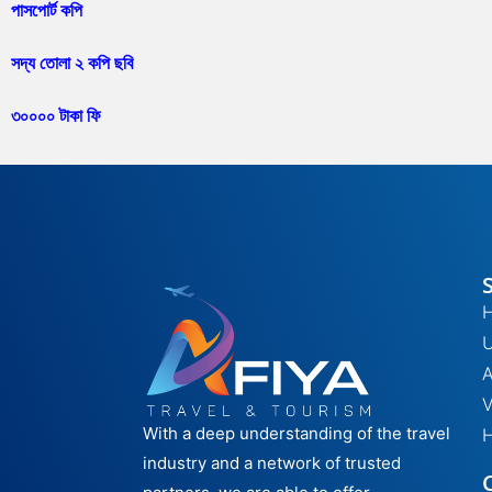
পাসপোর্ট কপি
সদ্য তোলা ২ কপি ছবি
৩০০০০ টাকা ফি
H
A
V
With a deep understanding of the travel
H
industry and a network of trusted