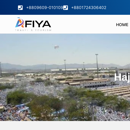
+8809609-010109
+8801724306402
HOME
Haj