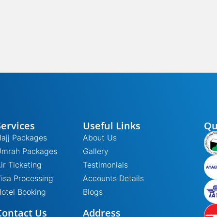
Services
Useful Links
Qu
ajj Packages
About Us
Umrah Packages
Gallery
ir Ticketing
Testimonials
isa Processing
Accounts Details
otel Booking
Blogs
Contact Us
Address