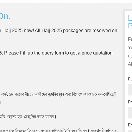
On.
L
P
r for Hajj 2025 now! All Hajj 2025 packages are reserved on
F
Y
5
. Please Fill up the query form to get a price quotation
us
Al
F
কার্ড, ১৮ বছরের নীচের বয়সীদের জন্মনিবন্ধন এবং বিদেশে বসবাসরত নন-রেসিডেন্ট
P
ন।
তাঁর পছন্দের হজ এজেন্সির কাছে যাবেন।
Em
্যাংকে প্রাক-নিবন্ধন ফি জমা দেওয়ার ভাউচার তৈরি করে দিবেন। হজযাত্রী ভাউচার