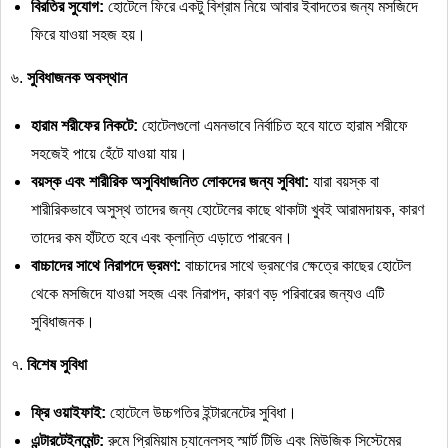
বিরতির
সুযোগ
:
হোটেলে ফিরে একটু বিশ্রাম নিয়ে আবার ইবাদতের জন্য মসজিদে
ফিরে যাওয়া সহজ হয়।
৬.
সুবিধাজনক
অবস্থান
হারাম
শরীফের
নিকটে
:
হোটেলগুলো এমনভাবে নির্বাচিত হবে যাতে হারাম শরীফে
সহজেই পায়ে হেঁটে যাওয়া যায়।
বয়স্ক
এবং
শারীরিক
অসুবিধাজনিত
লোকদের
জন্য
সুবিধা
:
যারা বয়স্ক বা
শারীরিকভাবে অসুস্থ তাদের জন্য হোটেলের কাছে থাকাটা খুবই আরামদায়ক, কারণ
তাদের কম হাঁটতে হবে এবং ক্লান্তি এড়াতে পারবেন।
বাচ্চাদের
সাথে
নিরাপদে
ভ্রমণ
:
বাচ্চাদের সাথে ভ্রমণের ক্ষেত্রে কাছের হোটেল
থেকে মসজিদে যাওয়া সহজ এবং নিরাপদ, কারণ বড় পরিবারের জন্যও এটি
সুবিধাজনক।
৭.
বিশেষ
সুবিধা
ফ্রি
ওয়াইফাই
:
হোটেলে উচ্চগতির ইন্টারনেটের সুবিধা।
এন্টারটেইনমেন্ট
:
রুমে প্রিমিয়াম চ্যানেলসহ স্মার্ট টিভি এবং মিউজিক সিস্টেমের