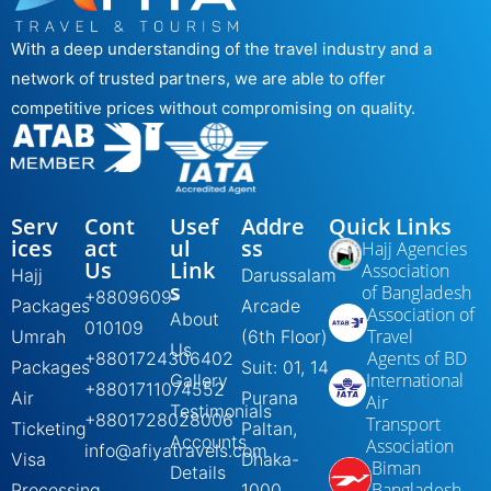
With a deep understanding of the travel industry and a
network of trusted partners, we are able to offer
competitive prices without compromising on quality.
Serv
Cont
Usef
Addre
Quick Links
ices
act
ul
ss
Hajj Agencies
Us
Link
Association
Hajj
Darussalam
s
of Bangladesh
+8809609-
Packages
Arcade
Association of
About
010109
Travel
Umrah
(6th Floor)
Us
Agents of BD
+8801724306402
Packages
Suit: 01, 14
International
Gallery
+8801711074552
Air
Purana
Air
Testimonials
+8801728028006
Transport
Ticketing
Paltan,
Accounts
Association
info@afiyatravels.com
Visa
Dhaka-
Biman
Details
Bangladesh
Processing
1000,