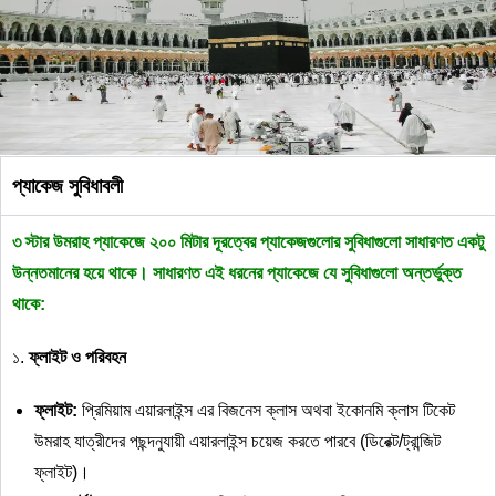
প্যাকেজ সুবিধাবলী
৩
স্টার
উমরাহ
প্যাকেজে
২০০
মিটার
দূরত্বের
প্যাকেজগুলোর
সুবিধাগুলো
সাধারণত
একটু
উন্নতমানের
হয়ে
থাকে।
সাধারণত
এই
ধরনের
প্যাকেজে
যে
সুবিধাগুলো
অন্তর্ভুক্ত
থাকে
:
১.
ফ্লাইট
ও
পরিবহন
ফ্লাইট
:
প্রিমিয়াম এয়ারলাইন্স এর বিজনেস ক্লাস অথবা ইকোনমি ক্লাস টিকেট
উমরাহ যাত্রীদের পছন্দনুযায়ী এয়ারলাইন্স চয়েজ করতে পারবে (ডিরেক্ট/ট্রান্জিট
ফ্লাইট)।