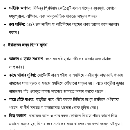
ডাইনিং
অপশন
:
বিভিন্ন প্রিমিয়াম রেস্টুরেন্টে হালাল খাদ্যের ব্যবস্থা, যেখানে
মধ্যপ্রাচ্য, এশিয়ান, এবং আন্তর্জাতিক খাবারের সম্ভার থাকবে।
রুম
সার্ভিস
:
২৪/৭ রুম সার্ভিস যা অতিথিদের পছন্দের খাবার তাদের রুমে সরবরাহ
করবে।
৫.
ইবাদতের
জন্য
বিশেষ
সুবিধা
আজান
ও
হারাম
সংযোগ
:
রুমে সরাসরি হারাম শরীফের আজান এবং নামাজ
সম্প্রচার।
কাছে
থাকার
সুবিধা
:
হোটেলটি হারাম শরীফ বা মসজিদে নববীর খুব কাছাকাছি থাকায়
নামাজের সময় দ্রুত ও সহজে মসজিদে পৌঁছানো সম্ভব হয়। এতে যাত্রীরা জুমার
নামাজসহ পাঁচ ওয়াক্ত নামাজ সহজেই জামাতে আদায় করতে পারেন।
পায়ে
হেঁটে
যাওয়া
:
যাত্রীরা পায়ে হেঁটে কয়েক মিনিটের মধ্যে মসজিদে পৌঁছাতে
পারেন, যা দীর্ঘ সময়ের বা যাতায়াতের ঝামেলা থেকে মুক্তি দেয়।
ভিড়
কমানো
:
নামাজের আগে ও পরে দ্রুত হোটেলে ফিরতে পারার কারণে ভিড়
এড়ানো সম্ভব হয়, বিশেষ করে নামাজের সময় বা রমজানের মতো ব্যস্ত মৌসুমে।