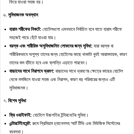
ফিরে যাওয়া সহজ হয়।
৬.
সুবিধাজনক
অবস্থান
হারাম
শরীফের
নিকটে
:
হোটেলগুলো এমনভাবে নির্বাচিত হবে যাতে হারাম শরীফে
সহজেই পায়ে হেঁটে যাওয়া যায়।
বয়স্ক
এবং
শারীরিক
অসুবিধাজনিত
লোকদের
জন্য
সুবিধা
:
যারা বয়স্ক বা
শারীরিকভাবে অসুস্থ তাদের জন্য হোটেলের কাছে থাকাটা খুবই আরামদায়ক, কারণ
তাদের কম হাঁটতে হবে এবং ক্লান্তি এড়াতে পারবেন।
বাচ্চাদের
সাথে
নিরাপদে
ভ্রমণ
:
বাচ্চাদের সাথে ভ্রমণের ক্ষেত্রে কাছের হোটেল
থেকে মসজিদে যাওয়া সহজ এবং নিরাপদ, কারণ বড় পরিবারের জন্যও এটি
সুবিধাজনক।
৭.
বিশেষ
সুবিধা
ফ্রি
ওয়াইফাই
:
হোটেলে উচ্চগতির ইন্টারনেটের সুবিধা।
এন্টারটেইনমেন্ট
:
রুমে প্রিমিয়াম চ্যানেলসহ স্মার্ট টিভি এবং মিউজিক সিস্টেমের
ব্যবস্থা।