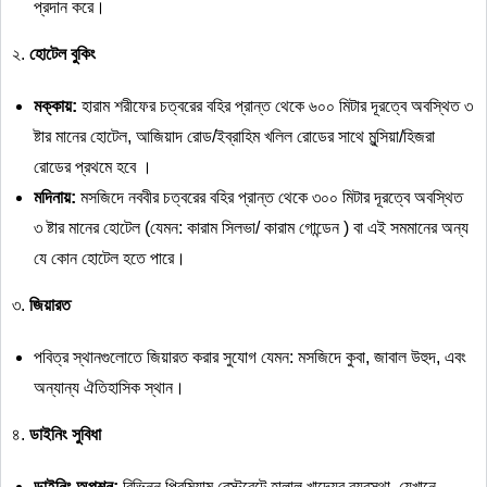
প্রদান করে।
২.
হোটেল
বুকিং
মক্কায়
:
হারাম শরীফের চত্বরের বহির প্রান্ত থেকে ৬০০ মিটার দূরত্বে অবস্থিত ৩
ষ্টার মানের হোটেল, আজিয়াদ রোড/ইব্রাহিম খলিল রোডের সাথে মুন্সিয়া/হিজরা
রোডের প্রথমে হবে ।
মদিনায়
:
মসজিদে নববীর চত্বরের বহির প্রান্ত থেকে ৩০০ মিটার দূরত্বে অবস্থিত
৩ ষ্টার মানের হোটেল (যেমন: কারাম সিলভা/ কারাম গোন্ডেন ) বা এই সমমানের অন্য
যে কোন হোটেল হতে পারে।
৩.
জিয়ারত
পবিত্র স্থানগুলোতে জিয়ারত করার সুযোগ যেমন: মসজিদে কুবা, জাবাল উহুদ, এবং
অন্যান্য ঐতিহাসিক স্থান।
৪.
ডাইনিং
সুবিধা
ডাইনিং
অপশন
:
বিভিন্ন প্রিমিয়াম রেস্টুরেন্টে হালাল খাদ্যের ব্যবস্থা, যেখানে