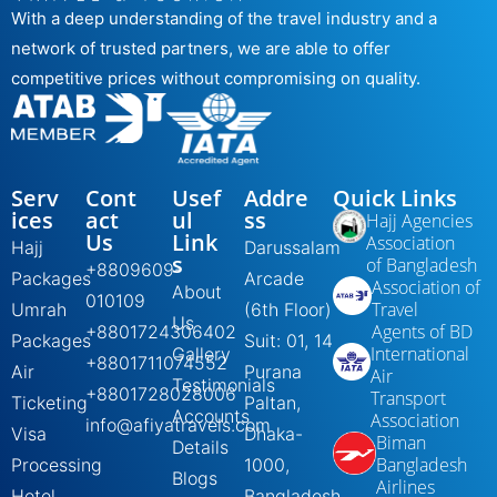
With a deep understanding of the travel industry and a
network of trusted partners, we are able to offer
competitive prices without compromising on quality.
Serv
Cont
Usef
Addre
Quick Links
ices
act
ul
ss
Hajj Agencies
Us
Link
Association
Hajj
Darussalam
s
of Bangladesh
+8809609-
Packages
Arcade
Association of
About
010109
Travel
Umrah
(6th Floor)
Us
Agents of BD
+8801724306402
Packages
Suit: 01, 14
International
Gallery
+8801711074552
Air
Purana
Air
Testimonials
+8801728028006
Transport
Ticketing
Paltan,
Accounts
Association
info@afiyatravels.com
Visa
Dhaka-
Biman
Details
Bangladesh
Processing
1000,
Blogs
Airlines
Hotel
Bangladesh