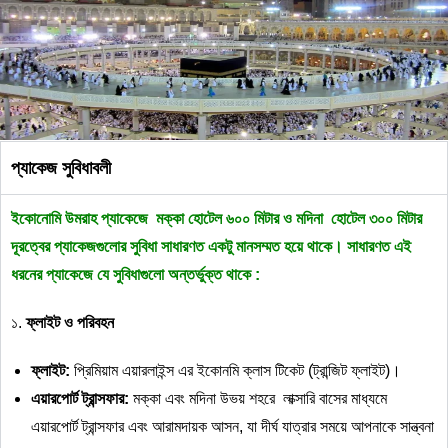
প্যাকেজ সুবিধাবলী
ইকোনোমি
উমরাহ
প্যাকেজে
মক্কা
হোটেল
৬০০
মিটার
ও
মদিনা
হোটেল
৩০০
মিটার
দূরত্বের
প্যাকেজগুলোর
সুবিধা
সাধারণত
একটু
মানসম্মত
হয়ে
থাকে।
সাধারণত
এই
ধরনের
প্যাকেজে
যে
সুবিধাগুলো
অন্তর্ভুক্ত
থাকে
:
১.
ফ্লাইট
ও
পরিবহন
ফ্লাইট
:
প্রিমিয়াম এয়ারলাইন্স এর ইকোনমি ক্লাস টিকেট (ট্রান্জিট ফ্লাইট)।
এয়ারপোর্ট
ট্রান্সফার
:
মক্কা এবং মদিনা উভয় শহরে লাক্সারি বাসের মাধ্যমে
এয়ারপোর্ট ট্রান্সফার এবং আরামদায়ক আসন, যা দীর্ঘ যাত্রার সময়ে আপনাকে সান্ত্বনা