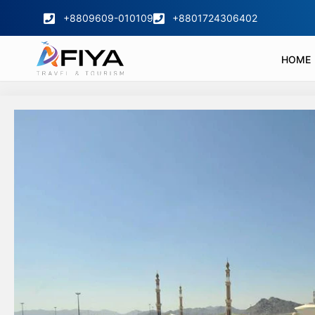
+8809609-010109
+8801724306402
HOME