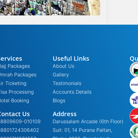
Services
Useful Links
Qu
ajj Packages
About Us
Umrah Packages
Gallery
ir Ticketing
Testimonials
isa Processing
Accounts Details
otel Booking
Blogs
Contact Us
Address
+8809609-010109
Darussalam Arcade (6th Floor)
+8801724306402
Suit: 01, 14 Purana Paltan,